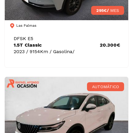
295€/
MES
Las Palmas
DFSK E5
1.5T Classic
20.300€
2023 / 9154Km / Gasolina/
AUTOMÁTICO