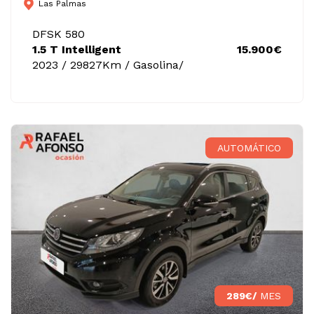
Las Palmas
DFSK 580
1.5 T Intelligent
15.900€
2023 / 29827Km / Gasolina/
AUTOMÁTICO
289€/
MES