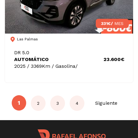
331€/
MES
Las Palmas
DR 5.0
AUTOMÁTICO
23.600€
2025 / 3369Km / Gasolina/
1
Siguiente
2
3
4