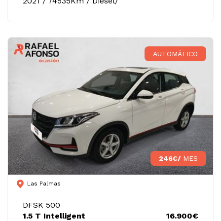
2021 / 74535Km / Diésel/
AUTOMÁTICO
246€/
MES
Las Palmas
DFSK 500
1.5 T Intelligent
16.900€