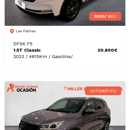
302€/
MES
Las Palmas
DFSK F5
1.5T Classic
20.800€
2023 / 4815Km / Gasolina/
AUTOMÁTICO