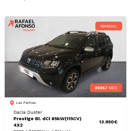
MANUAL
203€/
MES
Las Palmas
Dacia Duster
Prestige Bl. dCi 85kW(115CV)
13.950€
4X2