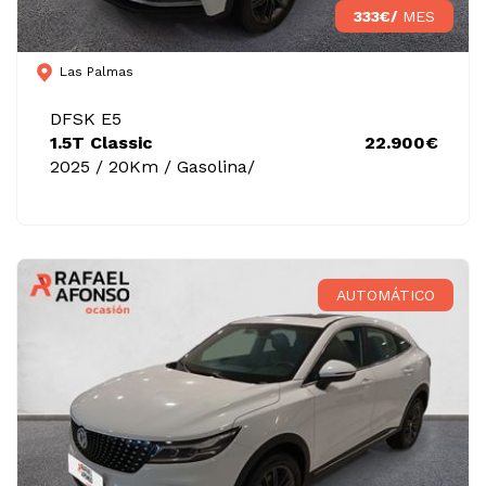
333€/
MES
Las Palmas
DFSK E5
1.5T Classic
22.900€
2025 / 20Km / Gasolina/
AUTOMÁTICO