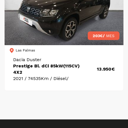
203€/
MES
Las Palmas
Dacia Duster
Prestige Bl. dCi 85kW(115CV)
13.950€
4X2
2021 / 74535Km / Diésel/