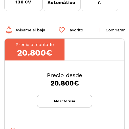
136 CV
Automático
C
Avísame si baja
Favorito
Comparar
Precio al contado
20.800€
Precio desde
20.800
€
Me interesa