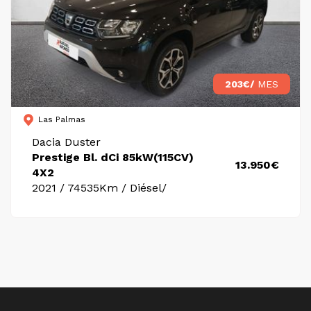
203€/
MES
Las Palmas
Dacia Duster
Prestige Bl. dCi 85kW(115CV)
13.950€
4X2
2021 / 74535Km / Diésel/