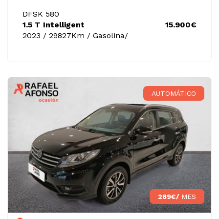
DFSK 580
1.5 T Intelligent
15.900€
2023 / 29827Km / Gasolina/
AUTOMÁTICO
289€/
MES