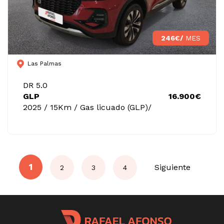
246€/
MES
Las Palmas
DR 5.0
GLP
16.900€
2025 / 15Km / Gas licuado (GLP)/
1
Siguiente
2
3
4