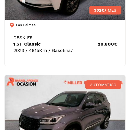
302€/
MES
Las Palmas
DFSK F5
1.5T Classic
20.800€
2023 / 4815Km / Gasolina/
AUTOMÁTICO