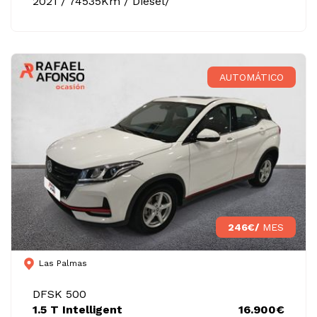
2021 / 74535Km / Diésel/
AUTOMÁTICO
246€/
MES
Las Palmas
DFSK 500
1.5 T Intelligent
16.900€