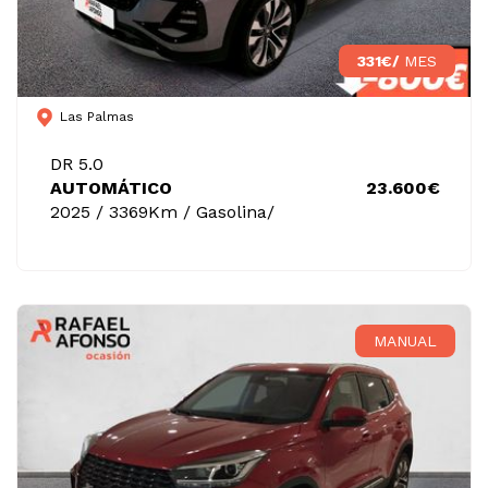
331€/
MES
Las Palmas
DR 5.0
AUTOMÁTICO
23.600€
2025 / 3369Km / Gasolina/
MANUAL