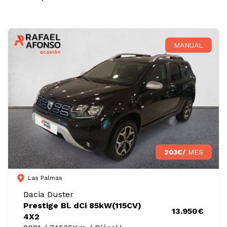
MANUAL
203€/
MES
Las Palmas
Dacia Duster
Prestige Bl. dCi 85kW(115CV)
13.950€
4X2