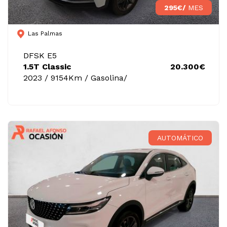
295€/
MES
Las Palmas
DFSK E5
1.5T Classic
20.300€
2023 / 9154Km / Gasolina/
AUTOMÁTICO