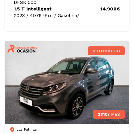
DFSK 500
1.5 T Intelligent
14.900€
2023 / 40797Km / Gasolina/
AUTOMÁTICO
231€/
MES
Las Palmas