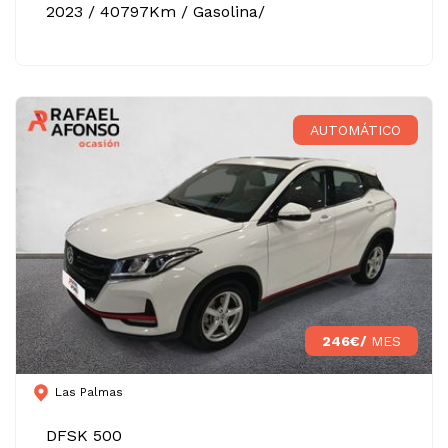
2023 / 40797Km / Gasolina/
AUTOMÁTICO
246€/
MES
Las Palmas
DFSK 500