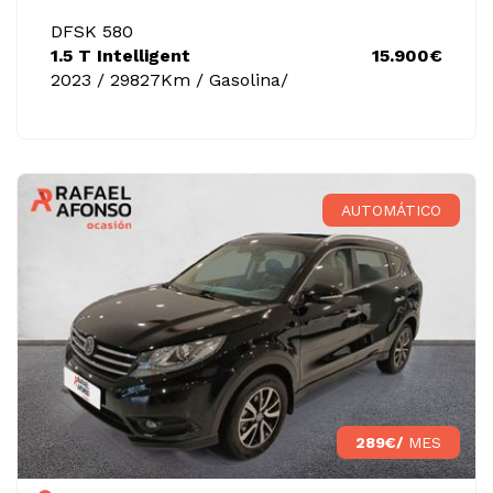
DFSK 580
1.5 T Intelligent
15.900€
2023 / 29827Km / Gasolina/
AUTOMÁTICO
289€/
MES