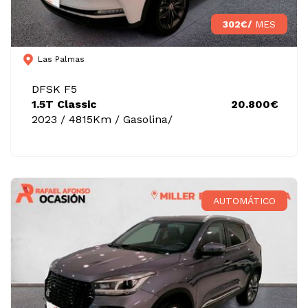
302€/
MES
Las Palmas
DFSK F5
1.5T Classic
20.800€
2023 / 4815Km / Gasolina/
AUTOMÁTICO