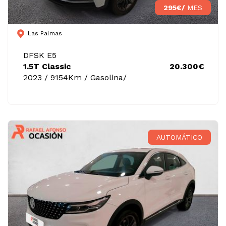
295€/
MES
Las Palmas
DFSK E5
1.5T Classic
20.300€
2023 / 9154Km / Gasolina/
AUTOMÁTICO