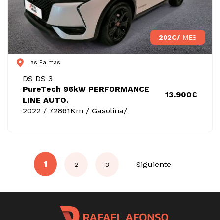
202€/
MES
Las Palmas
DS DS 3
PureTech 96kW PERFORMANCE
13.900€
LINE AUTO.
2022 / 72861Km / Gasolina/
1
Siguiente
2
3