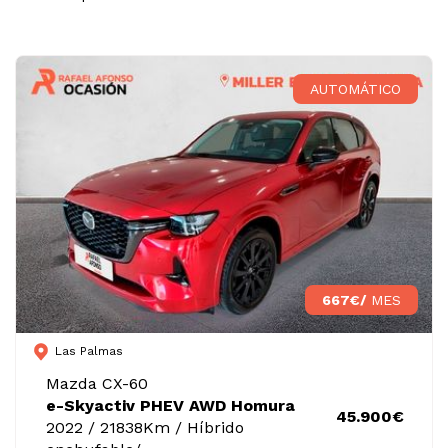
AUTOMÁTICO
667€/
MES
Las Palmas
Mazda CX-60
e-Skyactiv PHEV AWD Homura
45.900€
2022 / 21838Km / Híbrido