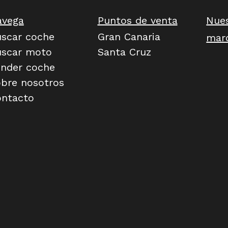
avega
Puntos de venta
Nue
scar coche
Gran Canaria
mar
uscar moto
Santa Cruz
nder coche
bre nosotros
ntacto