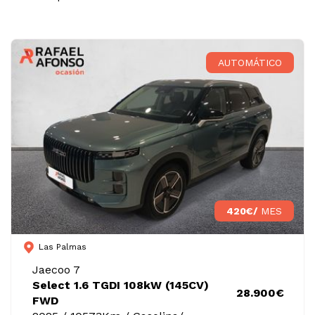
AUTOMÁTICO
420€/
MES
Las Palmas
Jaecoo 7
Select 1.6 TGDI 108kW (145CV)
28.900€
FWD